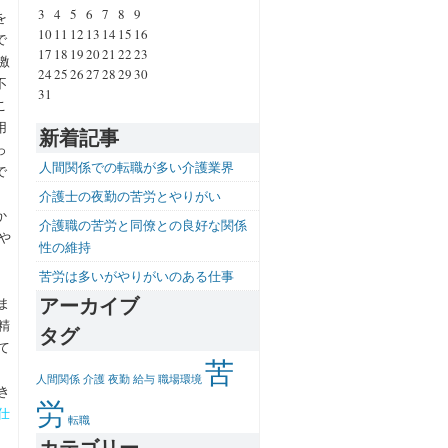
3
4
5
6
7
8
9
を
10
11
12
13
14
15
16
で
17
18
19
20
21
22
23
激
24
25
26
27
28
29
30
不
31
こ
用
新着記事
っ
人間関係での転職が多い介護業界
で
介護士の夜勤の苦労とやりがい
か
介護職の苦労と同僚との良好な関係
や
性の維持
苦労は多いがやりがいのある仕事
アーカイブ
ま
精
タグ
て
苦
人間関係
介護
夜勤
給与
職場環境
き
労
仕
転職
カテゴリー