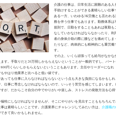
介護の仕事は、日常生活に困難のある人
手助けすることができる素晴らしい仕事
ある一方、いわゆる3K労働とも言われる
務を伴う仕事でもあります。勤務体系は
規則で、日勤をすることもあれば夜勤も
なしていかなければならなかったり、利
者の身体介助の際に腰などを痛めてしま
たりなど、肉体的にも精神的にも重労働
す。
その上、いくら頑張っても給与がなかな
ます。手取りだと20万弱しかもらえないということが一般的ですし、パート
800円くらいしかもらえないということもあります。主任やリーダーになれ
でもやはり他業界と比べると低い値です。
であっても仕事に入らなければならないという点も大きな負担になるかもしれ
で、仕事に専念しなければならないので、いっそう苦労を感じてしまいます。
ですが、だからこそ自分の中でやりがいや楽しみ、ストレスの発散方法を心得
を犠牲にしなければなりませんが、そこにやりがいを見出すことももちろんで
仕事は素晴らしいことです。介護業界にチャレンジしてみたい方は、
介護職の
ができて良いかもしれません。